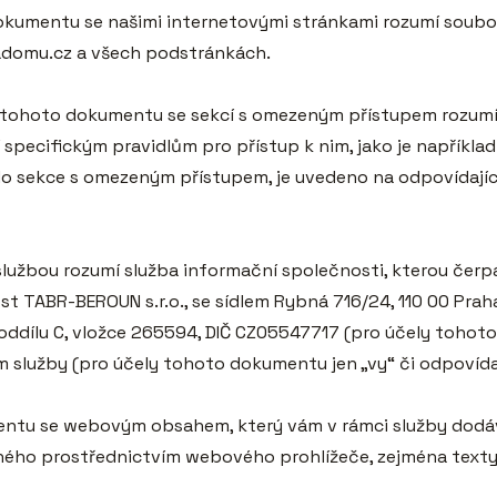
 dokumentu se našimi internetovými stránkami rozumí soubo
domu.cz a všech podstránkách.

y tohoto dokumentu se sekcí s omezeným přístupem rozumí j
 specifickým pravidlům pro přístup k nim, jako je napříkla
do sekce s omezeným přístupem, je uvedeno na odpovídajíc
službou rozumí služba informační společnosti, kterou čerp
t TABR-BEROUN s.r.o., se sídlem Rybná 716/24, 110 00 Prah
v oddílu C, vložce 265594, DIČ CZ05547717 (pro účely tohoto
 služby (pro účely tohoto dokumentu jen „vy“ či odpovídají
entu se webovým obsahem, který vám v rámci služby dodává
ho prostřednictvím webového prohlížeče, zejména texty, o