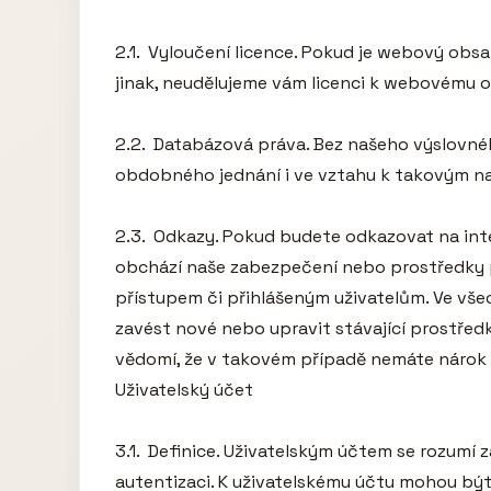
2.1.  Vyloučení licence. Pokud je webový ob
jinak, neudělujeme vám licenci k webovému o
2.2.  Databázová práva. Bez našeho výslovnéh
obdobného jednání i ve vztahu k takovým naš
2.3.  Odkazy. Pokud budete odkazovat na int
obchází naše zabezpečení nebo prostředky pr
přístupem či přihlášeným uživatelům. Ve vš
zavést nové nebo upravit stávající prostřed
vědomí, že v takovém případě nemáte nárok 
Uživatelský účet

3.1.  Definice. Uživatelským účtem se rozumí 
autentizaci. K uživatelskému účtu mohou být 