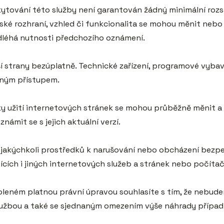
skytování této služby není garantován žádný minimální roz
lské rozhraní, vzhled či funkcionalita se mohou měnit nebo
léhá nutnosti předchozího oznámení.

ší strany bezúplatně. Technické zařízení, programové vybave
ným přístupem.

 užití internetových stránek se mohou průběžně měnit a ak
ámit se s jejich aktuální verzí.

at jakýchkoli prostředků k narušování nebo obcházení bezp
ících i jiných internetových služeb a stránek nebo počítačo
oleném platnou právní úpravou souhlasíte s tím, že nebudem
službou a také se sjednaným omezením výše náhrady případ