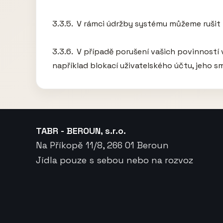
3.3.5.  V rámci údržby systému můžeme rušit n
3.3.6.  V případě porušení vašich povinnost
například blokací uživatelského účtu, jeho 
TABR - BEROUN, s.r.o.
Na Příkopě 11/8, 266 01 Beroun
Jídla pouze s sebou nebo na rozvoz