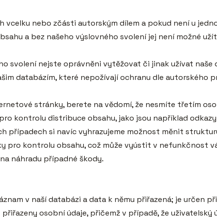
sah vcelku nebo zčásti autorským dílem a pokud není u jed
bsahu a bez našeho výslovného svolení jej není možné uží
o svolení nejste oprávněni vytěžovat či jinak užívat naše d
im databázím, které nepožívají ochranu dle autorského pr
ernetové stránky, berete na vědomí, že nesmíte třetím os
o kontrolu distribuce obsahu, jako jsou například odkazy
ech případech si navíc vyhrazujeme možnost měnit struktur
ky pro kontrolu obsahu, což může vyústit v nefunkčnost vá
na náhradu případné škody.

záznam v naší databázi a data k němu přiřazená; je určen př
přiřazeny osobní údaje, přičemž v případě, že uživatelský 