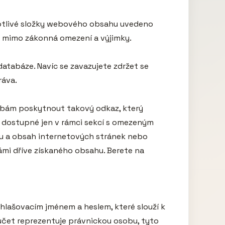
notlivé složky webového obsahu uvedeno 
t mimo zákonná omezení a výjimky.

atabáze. Navíc se zavazujete zdržet se 
áva.

obám poskytnout takový odkaz, který 
 dostupné jen v rámci sekcí s omezeným 
u a obsah internetových stránek nebo 
mi dříve získaného obsahu. Berete na 
ihlašovacím jménem a heslem, které slouží k 
účet reprezentuje právnickou osobu, tyto 