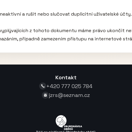
eaktivní a rušit nebo slučovat duplicitní uživatelské účty.

í vyplývajících z tohoto dokumentu máme právo ukončit ne
smazáním, případně zamezením přístupu na internetové str
Kontakt
+420 777 025 784
jzrs@seznam.cz