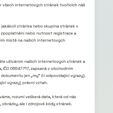
r všech internetových stránek tvořících náš 
akákoli stránka nebo skupina stránek v 
d zpoplatnění nebo nutnost registrace a 
ím místě na našich internetových 
áte užíváním našich internetových stránek a 
a, IČO 05547717, zapsaná v obchodním 
 dokumentu jen „my“ či odpovídající výrazy). 
cí výrazy) právní vztah.

me, rozumí veškerá data, která od nás 
brázky, ale i zdrojové kódy stránek.
