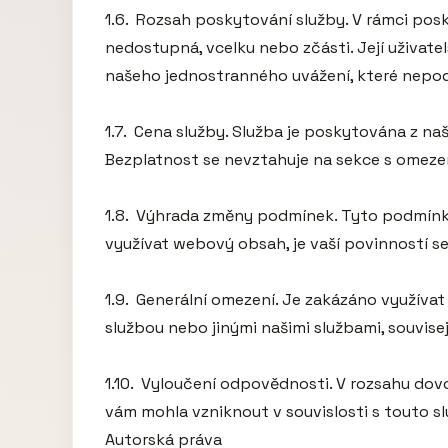
1.6.  Rozsah poskytování služby. V rámci po
nedostupná, vcelku nebo zčásti. Její uživate
našeho jednostranného uvážení, které nepod
1.7.  Cena služby. Služba je poskytována z na
Bezplatnost se nevztahuje na sekce s omeze
1.8.  Výhrada změny podmínek. Tyto podmínky
využívat webový obsah, je vaší povinností sezn
1.9.  Generální omezení. Je zakázáno využív
službou nebo jinými našimi službami, souvisej
1.10.  Vyloučení odpovědnosti. V rozsahu dov
vám mohla vzniknout v souvislosti s touto 
Autorská práva
