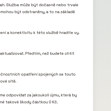
sah. Služba může být dočasně nebo trvale 
 mohou být odstraněny, a to na základě 
ní a konektivitu k této službě hradíte vy. 
tualizovat. Předtím, než budete chtít 
ečnostních opatření spojených se touto 
vé sítě.

e odpovídat za jakoukoli újmu, která by 
né takové škody částkou 0 Kč.
