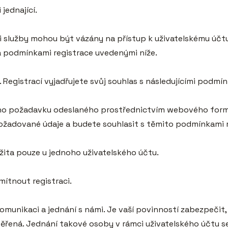
jednající.

sti služby mohou být vázány na přístup k uživatelskému účt
na podmínkami registrace uvedenými níže.

 Registrací vyjadřujete svůj souhlas s následujícími podmín
šeho požadavku odeslaného prostřednictvím webového form
adované údaje a budete souhlasit s těmito podmínkami re
žita pouze u jednoho uživatelského účtu.

ítnout registraci.

e komunikaci a jednání s námi. Je vaší povinností zabezpeči
řená. Jednání takové osoby v rámci uživatelského účtu se 