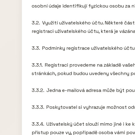
osobní údaje identifikují fyzickou osobu za ni 
3.2.  Využití uživatelského účtu. Některé čá
registraci uživatelského účtu, která je vázá
3.3.  Podmínky registrace uživatelského účtu.
3.3.1.  Registraci provedeme na základě va
stránkách, pokud budou uvedeny všechny pož
3.3.2.  Jedna e-mailová adresa může být pou
3.3.3.  Poskytovatel si vyhrazuje možnost odm
3.3.4.  Uživatelský účet slouží mimo jiné i k
přístup pouze vy, popřípadě osoba vámi pově